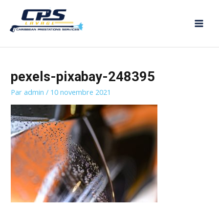
Aller
MAI
au
MEN
contenu
pexels-pixabay-248395
Par
admin
/
10 novembre 2021