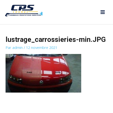
Aller
MAI
au
MEN
contenu
lustrage_carrossieries-min.JPG
Par
admin
/
12 novembre 2021